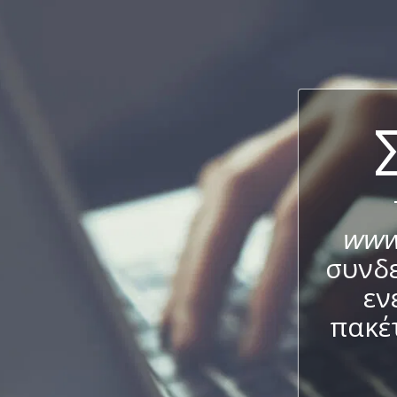
www
συνδε
εν
πακέ