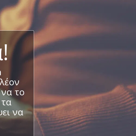
!
n
πλέον
 να το
 τα
ει να